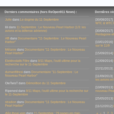
Derniers commentaires (hors ReOpen911 News) :
Dernières vid
Julie
dans
Le dogme du 11-Septembre
[30/08/2017]
WTC & WTC7
lili dans
11-Septembre : Le Nouveau Pearl Harbor (1/3: les
avions et la défense aérienne)
[30/08/2017]
Pentagone et
Affi
dans
Documentaire "11-Septembre : Le Nouveau Pearl
Harbor"
[10/01/2016]
sur le 11/9
Mélanie
dans
Documentaire "11-Septembre : Le Nouveau
Pearl Harbor"
[15/09/2014]
Elektrostatik Filtre
dans
9/11 Maps, l'outil ultime pour la
[12/09/2014]
recherche sur le 11-Septembre
[22/11/2013]
dumanfiltresi
dans
Documentaire "11-Septembre : Le
Nouveau Pearl Harbor"
[11/09/2013]
les avions et
OleTwisT dans
Démolition du 11 Septembre
[10/09/2013]
Ripenest dans
9/11 Maps, l'outil ultime pour la recherche sur
nouveau Pear
le 11-Septembre
[25/05/2013]
stradion
dans
Documentaire "11-Septembre : Le Nouveau
Pearl Harbor"
[11/12/2012]
điện thoại voip
dans
11-Septembre : 29 pages en clair-
«
‹
1
2
3