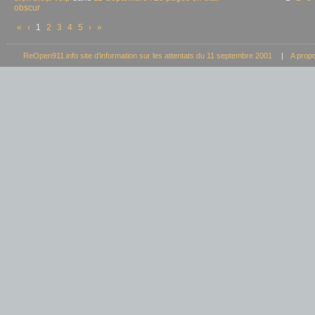
obscur
«
‹
1
2
3
4
5
›
»
ReOpen911.info site d’information sur les attentats du 11 septembre 2001
|
A prop