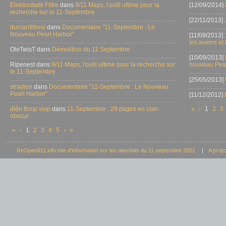
Elektrostatik Filtre
dans
9/11 Maps, l'outil ultime pour la
[12/09/2014]
recherche sur le 11-Septembre
[22/11/2013]
dumanfiltresi
dans
Documentaire "11-Septembre : Le
Nouveau Pearl Harbor"
[11/09/2013]
les avions et
OleTwisT dans
Démolition du 11 Septembre
[10/09/2013]
Ripenest dans
9/11 Maps, l'outil ultime pour la recherche sur
nouveau Pear
le 11-Septembre
[25/05/2013]
stradion
dans
Documentaire "11-Septembre : Le Nouveau
Pearl Harbor"
[11/12/2012]
điện thoại voip
dans
11-Septembre : 29 pages en clair-
«
‹
1
2
3
obscur
«
‹
1
2
3
4
5
›
»
ReOpen911.info site d’information sur les attentats du 11 septembre 2001
|
A prop