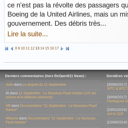
ce n'est pas la révolte des passagers qui
Boeing de la United Airlines, mais un mis
gouvernement. Des débris très...
Lire la suite...
8
9
10
11
12
13
14
15
16
17
Derniers commentaires (hors ReOpen911 News) :
Dernières vid
Julie
dans
Le dogme du 11-Septembre
[30/08/2017]
WTC & WTC7
lili dans
11-Septembre : Le Nouveau Pearl Harbor (1/3: les
avions et la défense aérienne)
[30/08/2017]
Pentagone et
Affi
dans
Documentaire "11-Septembre : Le Nouveau Pearl
Harbor"
[10/01/2016]
sur le 11/9
Mélanie
dans
Documentaire "11-Septembre : Le Nouveau
Pearl Harbor"
[15/09/2014]