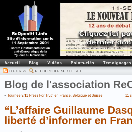
Accueil
Blog
Vidéos
Points-clés
Témoignages
FLUX RSS
RECHERCHER SUR LE SITE
Blog de l'association R
«
Tournée 9/11 Press For Truth en France, Belgique et Suisse
11 s
“L’affaire Guillaume Dasqu
liberté d’informer en Fra