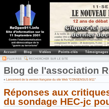
Accueil
Blog
Vidéos
Points-clés
Témoignages
FLUX RSS
RECHERCHER SUR LE SITE
Blog de l'association
«
Lancement de la version française du site Web "CONSENSUS 9/11"
Réponses aux critiques
du sondage HEC-jc po