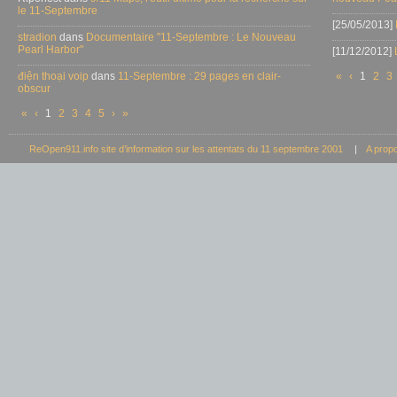
le 11-Septembre
[25/05/2013]
stradion
dans
Documentaire "11-Septembre : Le Nouveau
Pearl Harbor"
[11/12/2012]
điện thoại voip
dans
11-Septembre : 29 pages en clair-
«
‹
1
2
3
obscur
«
‹
1
2
3
4
5
›
»
ReOpen911.info site d’information sur les attentats du 11 septembre 2001
|
A prop