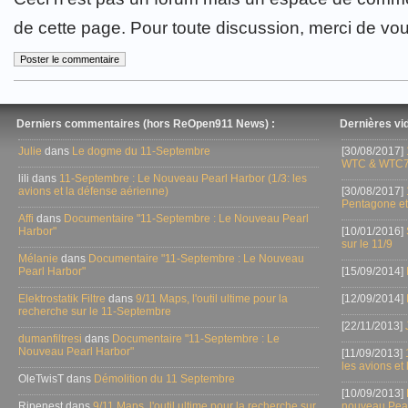
de cette page. Pour toute discussion, merci de vo
Derniers commentaires (hors ReOpen911 News) :
Dernières vid
Julie
dans
Le dogme du 11-Septembre
[30/08/2017]
WTC & WTC7
lili dans
11-Septembre : Le Nouveau Pearl Harbor (1/3: les
avions et la défense aérienne)
[30/08/2017]
Pentagone et
Affi
dans
Documentaire "11-Septembre : Le Nouveau Pearl
Harbor"
[10/01/2016]
sur le 11/9
Mélanie
dans
Documentaire "11-Septembre : Le Nouveau
Pearl Harbor"
[15/09/2014]
Elektrostatik Filtre
dans
9/11 Maps, l'outil ultime pour la
[12/09/2014]
recherche sur le 11-Septembre
[22/11/2013]
dumanfiltresi
dans
Documentaire "11-Septembre : Le
Nouveau Pearl Harbor"
[11/09/2013]
les avions et
OleTwisT dans
Démolition du 11 Septembre
[10/09/2013]
Ripenest dans
9/11 Maps, l'outil ultime pour la recherche sur
nouveau Pear