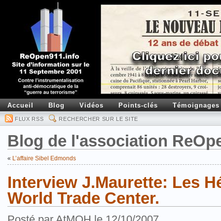
Accueil
Blog
Vidéos
Points-clés
Témoignages
FLUX RSS
RECHERCHER SUR LE SITE
Blog de l'association ReOp
«
L’affaire Sibel Edmonds
Interview J.Maurette: Les H
World Trade Center.
Posté par AtMOH le 12/10/2007