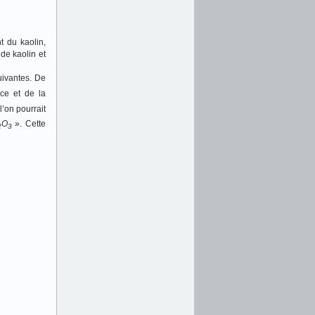
t du kaolin,
 de kaolin et
uivantes. De
ce et de la
’on pourrait
O
». Cette
2
3