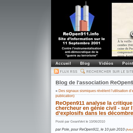
Accueil
Blog
Vidéos
Poin
FLUX RSS
RECHERCHER SUR LE SIT
Blog de l'association ReOpen
«
Des signaux sismiques révèlent l’utilisation 
publication)
ReOpen911 analyse la critique 
chercheur en génie civil - sur 
d’explosifs dans les décomb
Posté par GeantVert le 10/06/2010
par Pole, pour ReOpen911, le 10 juin 2010
(
Arti