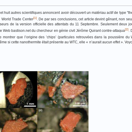
t et huit autres scientifiques annoncent avoir découvert un matériau actif de type "t
[1]
u World Trade Center
. De par ses conclusions, cet article devint gênant, non se
seurs de la version officielle des attentats du 11 Septembre. Seulement deux jo
[2]
le site Web bastison.net du chercheur en génie civil Jérôme Quirant contre-attaqua
. 
montrer que l’origine des ’chips’ (particules retrouvées dans la poussière du
ême si cette nanothermite était présente au WTC, elle « n’aurait aucun effet ». Voy