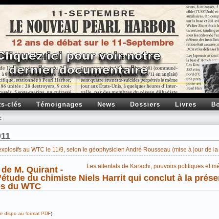
ts-clés
Témoignages
News
Dossiers
Livres
Bo
E
911
d’explosifs au WTC le 11/9, selon le géophysicien André Rousseau (mise à jour de l
Les attentats de Karachi, pouvoirs politiques et m
de M. Quirant -
l’étude du chimiste Niels Harrit qui conclut à la prés
res du WTC
cle dispo au format PDF
)