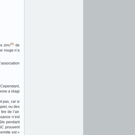
[8]
e zinc
de
che rouge n’a
’association
. Cependant,
rbone a réagi
t pas, car si
pier, ou des
ire de l’air.
ssance n’est
rûle pendant
DSC prouvent
hermite est «