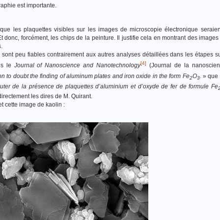
raphie est importante.
que les plaquettes visibles sur les images de microscopie électronique seraien
t donc, forcément, les chips de la peinture. Il justifie cela en montrant des images
.
sont peu fiables contrairement aux autres analyses détaillées dans les étapes s
[4]
s le
Journal of Nanoscience and Nanotechnology
(Journal de la nanoscien
on to doubt the finding of aluminum plates and iron oxide in the form Fe
O
.
» que l
2
3
uter de la présence de plaquettes d’aluminium et d’oxyde de fer de formule Fe
directement les dires de M. Quirant.
t cette image de kaolin :