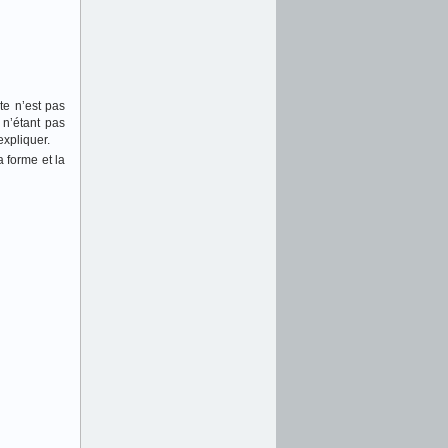
te n’est pas
 n’étant pas
’expliquer.
a forme et la