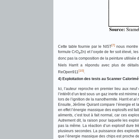
[7]
Cette table fournie par le NIST
nous montre q
formule CrO
Zn) et l’oxyde de fer soit élevé, l
4
donc pas la composition de la peinture utilisée 
Niels Harrit a répondu avec plus de détails
[10]
ReOpen911
.
4) Exploitation des tests au Scanner Calorimét
Ici, l’auteur reproche en premier lieu aux neu
l’intérêt d’un test sous un gaz inerte est minime
lors de l’ignition de la nanothermite. Harrit
et al
n
Ensuite, Jérôme Quirant compare l’énergie et la p
en effet l’énergie massique des explosifs est f
aliments, c’est tout à fait normal, car ces explos
Autrement dit, la raison pour laquelle les expl
pas la même. La réaction d’un explosif dure t
plusieurs secondes. La puissance des explosifs 
que l’énergie massique des chips est proche de l