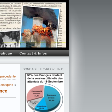
utique
Contact & Infos
SONDAGE HEC-REOPEN911
a précédente
édiatiques.
»
ence