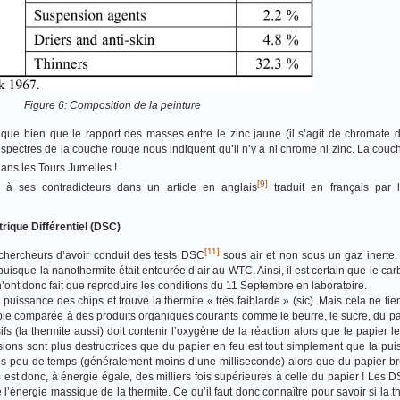
Figure 6: Composition de la peinture
ue bien que le rapport des masses entre le zinc jaune (il s’agit de chromate d
es spectres de la couche rouge nous indiquent qu’il n’y a ni chrome ni zinc. La cou
dans les Tours Jumelles !
[9]
 à ses contradicteurs dans un article en anglais
traduit en français par l
rique Différentiel (DSC)
[11]
f chercheurs d’avoir conduit des tests DSC
sous air et non sous un gaz inerte
 puisque la nanothermite était entourée d’air au WTC. Ainsi, il est certain que le ca
’ont donc fait que reproduire les conditions du 11 Septembre en laboratoire.
uissance des chips et trouve la thermite « très faiblarde » (sic). Mais cela ne tien
aible comparée à des produits organiques courants comme le beurre, le sucre, du pa
ifs (la thermite aussi) doit contenir l’oxygène de la réaction alors que le papier le t
osions sont plus destructrices que du papier en feu est tout simplement que la pui
rès peu de temps (généralement moins d’une milliseconde) alors que du papier b
est donc, à énergie égale, des milliers fois supérieures à celle du papier ! Les 
’énergie massique de la thermite. Ce qu’il faut donc connaître pour savoir si la t