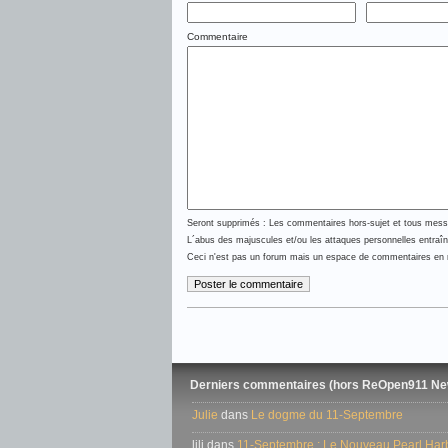
Commentaire
Seront supprimés : Les commentaires hors-sujet et tous messag
L´abus des majuscules et/ou les attaques personnelles entraî
Ceci n'est pas un forum mais un espace de commentaires en ra
Derniers commentaires (hors ReOpen911 Ne
Julie
dans
Le dogme du 11-Septembre
lili dans
11-Septembre : Le Nouveau Pearl Harbo