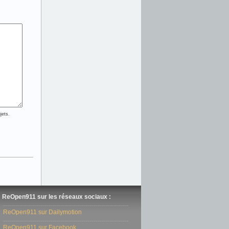
jets.
ReOpen911 sur les réseaux sociaux :
ReOpen911 sur Dailymotion
ReOpen911 sur Facebook