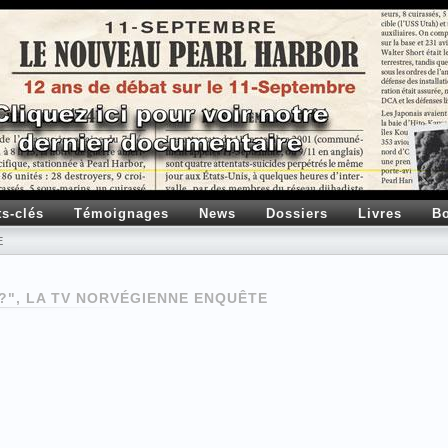
ts-clés
Témoignages
News
Dossiers
Livres
Bo
E
?", LA TV NORVÉGIENNE ENQUÊTE