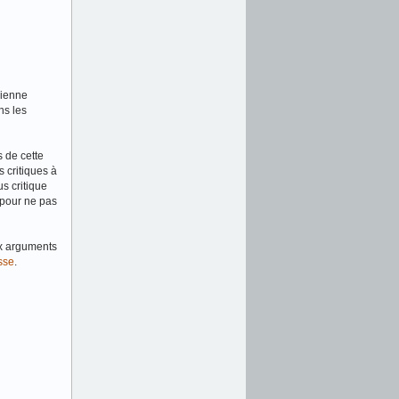
gienne
ns les
s de cette
s critiques à
s critique
 pour ne pas
ux arguments
sse
.