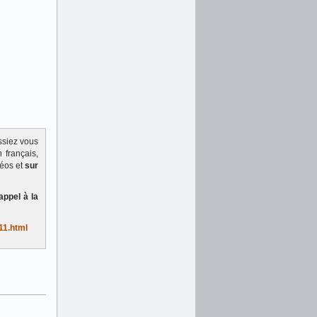
ssiez vous
 français,
déos et
sur
appel à la
11.html