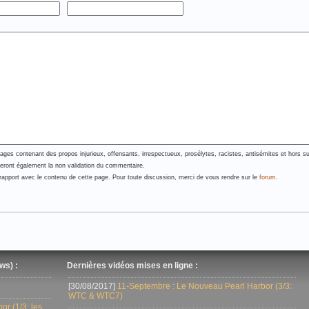
es contenant des propos injurieux, offensants, irrespectueux, prosélytes, racistes, antisémites et hors su
neront également la non validation du commentaire.
pport avec le contenu de cette page. Pour toute discussion, merci de vous rendre sur le
forum
.
ws) :
Dernières vidéos mises en ligne :
[30/08/2017]
11-Septembre : Le Nouveau Pearl Harbor (3/3:
WTC & WTC7)
r (1/3: les