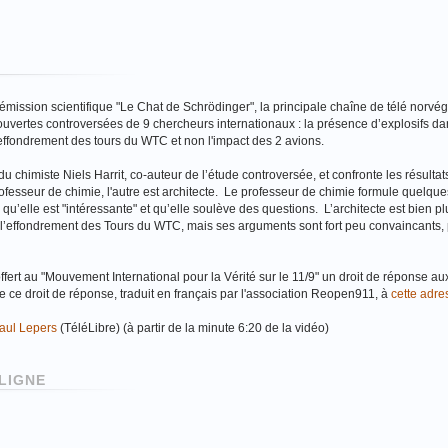
mission scientifique "Le Chat de Schrödinger", la principale chaîne de télé norvé
ouvertes controversées de 9 chercheurs internationaux : la présence d’explosifs da
effondrement des tours du WTC et non l'impact des 2 avions.
 chimiste Niels Harrit, co-auteur de l’étude controversée, et confronte les résultat
rofesseur de chimie, l'autre est architecte. Le professeur de chimie formule quelque
u’elle est "intéressante" et qu’elle soulève des questions. L’architecte est bien plu
e de l’effondrement des Tours du WTC, mais ses arguments sont fort peu convaincants,
ffert au "Mouvement International pour la Vérité sur le 11/9" un droit de réponse a
re ce droit de réponse, traduit en français par l'association Reopen911, à
cette adre
Paul Lepers
(TéléLibre) (à partir de la minute 6:20 de la vidéo)
LIGNE