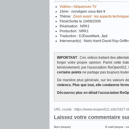
Vidéos
›
Séquences TV
16mn - norvégien sous-titré fr
Thème :
Zoom avant : les aspects techniques
Filmé/Sortie le 10/09/2009
Réalisation : NRK1
Production : NRK1
Traduction : DJDaveMark, Jipé
Intervenant(s) : Niels Harrit David Ray Griffin
IMPORTANT
: Ces vidéos traitant des attent
forger votre propre opinion. Parmi cette lis
bénévolement, par l'association ReOpen911. 
certains points
ne partage pas toujours toutes
De manière plus générale, sur les valeurs 
violence. Plus que tout, elle condamne ferm
Découvrez plus en détail l'association R
URL courte : https://www.reopen911.info/1927.
Laissez votre commentaire sur
Nom (requis)
E-mail (requis - n