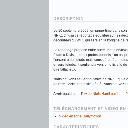
DESCRIPTION
Le 10 septembre 2009, en prime-time dans son é
NRK1 diffusa ce reportage équilibré sur les déc
décombres du WTC qui seraient à l’origine de l'
Le reportage propose entre autre une interview du
étude à l'avis de deux professionnels, l'un est p
l’encontre de l’étude mais considère néanmoins q
envers l'étude. Il soutient la version officiell
dire fallacieux.
Nous pouvons saluer l'initiative de NRK1 qui a o
de l'architecte sur un site dédié. Vous pouvez li
A voir également, l'
itw de Niels Harrit par John 
TÉLÉCHARGEMENT ET VIDÉO EN 
Vidéo en ligne Dailymotion
CARACTÉRISTIQUES