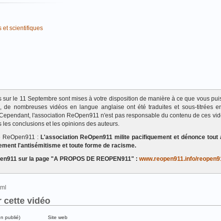
 et scientifiques
ats sur le 11 Septembre sont mises à votre disposition de manière à ce que vous pui
te, de nombreuses vidéos en langue anglaise ont été traduites et sous-titrées en
Cependant, l'association ReOpen911 n'est pas responsable du contenu de ces vi
 les conclusions et les opinions des auteurs.
de ReOpen911 :
L'association ReOpen911 milite pacifiquement et dénonce tout 
ement l'antisémitisme et toute forme de racisme.
eOpen911 sur la page "A PROPOS DE REOPEN911" :
www.reopen911.info/reopen9
html
 cette vidéo
on publié)
Site web