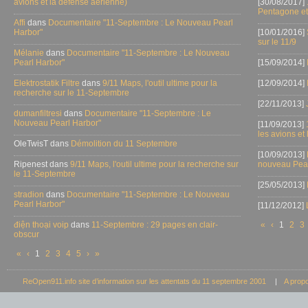
avions et la défense aérienne)
[30/08/2017]
Pentagone et
Affi
dans
Documentaire "11-Septembre : Le Nouveau Pearl
Harbor"
[10/01/2016]
sur le 11/9
Mélanie
dans
Documentaire "11-Septembre : Le Nouveau
Pearl Harbor"
[15/09/2014]
Elektrostatik Filtre
dans
9/11 Maps, l'outil ultime pour la
[12/09/2014]
recherche sur le 11-Septembre
[22/11/2013]
dumanfiltresi
dans
Documentaire "11-Septembre : Le
Nouveau Pearl Harbor"
[11/09/2013]
les avions et
OleTwisT dans
Démolition du 11 Septembre
[10/09/2013]
Ripenest dans
9/11 Maps, l'outil ultime pour la recherche sur
nouveau Pear
le 11-Septembre
[25/05/2013]
stradion
dans
Documentaire "11-Septembre : Le Nouveau
Pearl Harbor"
[11/12/2012]
điện thoại voip
dans
11-Septembre : 29 pages en clair-
«
‹
1
2
3
obscur
«
‹
1
2
3
4
5
›
»
ReOpen911.info site d’information sur les attentats du 11 septembre 2001
|
A prop