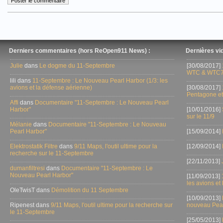
Derniers commentaires (hors ReOpen911 News) :
Dernières vid
Julie
dans
Le dogme du 11-Septembre
[30/08/2017]
WTC & WTC7
lili dans
11-Septembre : Le Nouveau Pearl Harbor (1/3: les
avions et la défense aérienne)
[30/08/2017]
Pentagone et
Affi
dans
Documentaire "11-Septembre : Le Nouveau Pearl
Harbor"
[10/01/2016]
sur le 11/9
Mélanie
dans
Documentaire "11-Septembre : Le Nouveau
Pearl Harbor"
[15/09/2014]
Elektrostatik Filtre
dans
9/11 Maps, l'outil ultime pour la
[12/09/2014]
recherche sur le 11-Septembre
[22/11/2013]
dumanfiltresi
dans
Documentaire "11-Septembre : Le
Nouveau Pearl Harbor"
[11/09/2013]
les avions et
OleTwisT dans
Démolition du 11 Septembre
[10/09/2013]
Ripenest dans
9/11 Maps, l'outil ultime pour la recherche sur
nouveau Pear
le 11-Septembre
[25/05/2013]