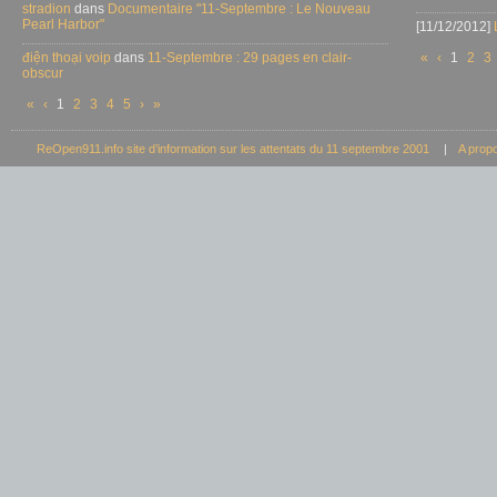
stradion
dans
Documentaire "11-Septembre : Le Nouveau
Pearl Harbor"
[11/12/2012]
điện thoại voip
dans
11-Septembre : 29 pages en clair-
«
‹
1
2
3
obscur
«
‹
1
2
3
4
5
›
»
ReOpen911.info site d’information sur les attentats du 11 septembre 2001
|
A prop