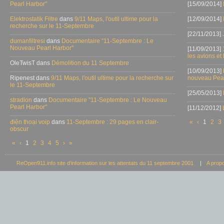
Pearl Harbor"
[15/09/2014]
Elektrostatik Filtre
dans
9/11 Maps, l'outil ultime pour la
[12/09/2014]
recherche sur le 11-Septembre
[22/11/2013]
dumanfiltresi
dans
Documentaire "11-Septembre : Le
Nouveau Pearl Harbor"
[11/09/2013]
les avions et
OleTwisT dans
Démolition du 11 Septembre
[10/09/2013]
Ripenest dans
9/11 Maps, l'outil ultime pour la recherche sur
nouveau Pear
le 11-Septembre
[25/05/2013]
stradion
dans
Documentaire "11-Septembre : Le Nouveau
Pearl Harbor"
[11/12/2012]
điện thoại voip
dans
11-Septembre : 29 pages en clair-
«
‹
1
2
3
obscur
«
‹
1
2
3
4
5
›
»
ReOpen911.info site d’information sur les attentats du 11 septembre 2001
|
A prop