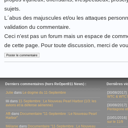
sujets.
L´abus des majuscules et/ou les attaques personn
validation du commentaire.
Ceci n'est pas un forum mais un espace de comme
de cette page. Pour toute discussion, merci de vo
Derniers commentaires (hors ReOpen911 News) :
Dernières vid
Julie
dans
Le dogme du 11-Septembre
[30/08/2017]
WTC & WTC7
lili dans
11-Septembre : Le Nouveau Pearl Harbor (1/3: les
avions et la défense aérienne)
[30/08/2017]
Pentagone et
Affi
dans
Documentaire "11-Septembre : Le Nouveau Pearl
Harbor"
[10/01/2016]
sur le 11/9
Mélanie
dans
Documentaire "11-Septembre : Le Nouveau