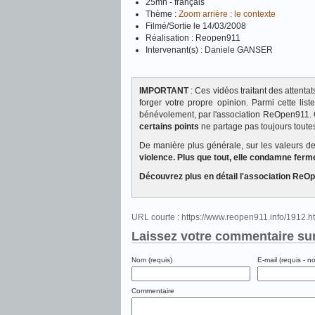
25mn - français
Thème :
Zoom arrière : le contexte
Filmé/Sortie le 14/03/2008
Réalisation : Reopen911
Intervenant(s) : Daniele GANSER
IMPORTANT
: Ces vidéos traitant des attent
forger votre propre opinion. Parmi cette lis
bénévolement, par l'association ReOpen911. 
certains points
ne partage pas toujours toutes
De manière plus générale, sur les valeurs 
violence. Plus que tout, elle condamne ferm
Découvrez plus en détail l'association R
URL courte : https://www.reopen911.info/1912.
Laissez votre commentaire sur
Nom (requis)
E-mail (requis - n
Commentaire