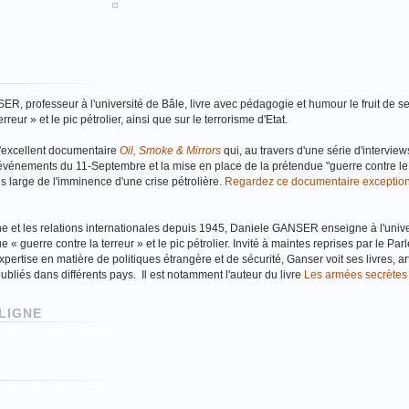
SER, professeur à l'université de Bâle, livre avec pédagogie et humour le fruit de s
eur » et le pic pétrolier, ainsi que sur le terrorisme d'Etat.
 l'excellent documentaire
Oil, Smoke & Mirrors
qui, au travers d'une série d'interview
événements du 11-Septembre et la mise en place de la prétendue "guerre contre le 
s large de l'imminence d'une crise pétrolière.
Regardez ce documentaire exceptio
ine et les relations internationales depuis 1945, Daniele GANSER enseigne à l'unive
 « guerre contre la terreur » et le pic pétrolier. Invité à maintes reprises par le Par
pertise en matière de politiques étrangère et de sécurité, Ganser voit ses livres, ar
publiés dans différents pays. Il est notamment l'auteur du livre
Les armées secrètes 
LIGNE