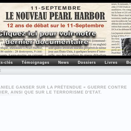
ts-clés
Témoignages
News
Dossiers
Livres
Bo
E
ANIELE GANSER SUR LA PRÉTENDUE « GUERRE CONTRE
IER, AINSI QUE SUR LE TERRORISME D'ETAT.