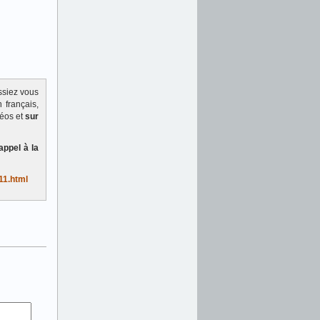
ssiez vous
 français,
déos et
sur
appel à la
11.html