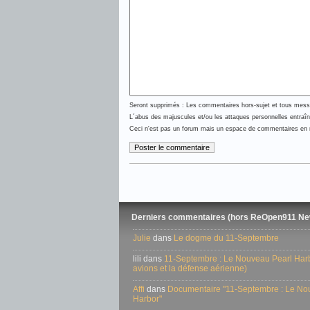
Seront supprimés : Les commentaires hors-sujet et tous messag
L´abus des majuscules et/ou les attaques personnelles entraî
Ceci n'est pas un forum mais un espace de commentaires en ra
Derniers commentaires (hors ReOpen911 Ne
Julie
dans
Le dogme du 11-Septembre
lili dans
11-Septembre : Le Nouveau Pearl Harbo
avions et la défense aérienne)
Affi
dans
Documentaire "11-Septembre : Le No
Harbor"