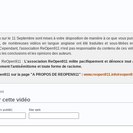
ats sur le 11 Septembre sont mises à votre disposition de manière à ce que vous pui
te, de nombreuses vidéos en langue anglaise ont été traduites et sous-titrées en
Cependant, l'association ReOpen911 n'est pas responsable du contenu de ces vi
 les conclusions et les opinions des auteurs.
de ReOpen911 :
L'association ReOpen911 milite pacifiquement et dénonce tout 
ement l'antisémitisme et toute forme de racisme.
eOpen911 sur la page "A PROPOS DE REOPEN911" :
www.reopen911.info/reopen9
html
 cette vidéo
on publié)
Site web