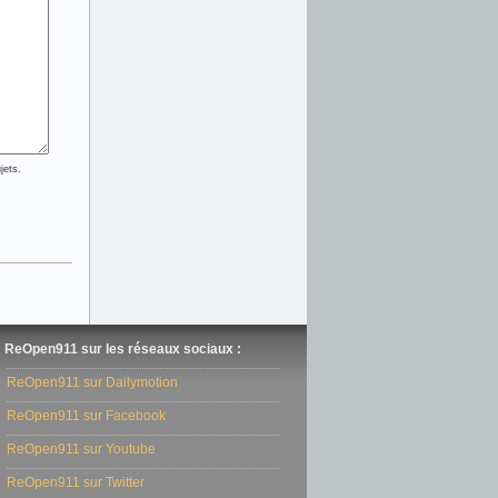
jets.
ReOpen911 sur les réseaux sociaux :
ReOpen911 sur Dailymotion
ReOpen911 sur Facebook
ReOpen911 sur Youtube
ReOpen911 sur Twitter