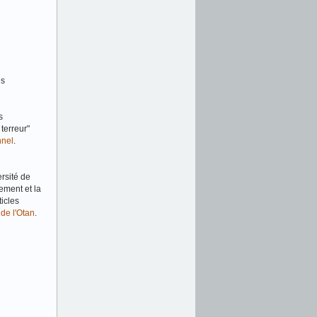
es
s
terreur"
nnel
.
rsité de
lement et la
ticles
de l'Otan
.