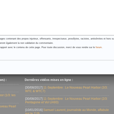
es contenant des propos injurieux, offensants, irrespectueux, prosélytes, racistes, antisémites et hors su
neront également la non validation du commentaire.
pport avec le contenu de cette page. Pour toute discussion, merci de vous rendre sur le
forum
.
ws) :
Dernières vidéos mises en ligne :
[30/08/2017]
11-Septembre : Le Nouveau Pearl Harbor (3/3:
WTC & WTC7)
r (1/3: les
[30/08/2017]
11-Septembre : Le Nouveau Pearl Harbor (2/3:
Pentagone et Vol UA93)
uveau Pearl
[10/01/2016]
Samuel Laurent, journaliste au Monde, affabule
sur le 11/9