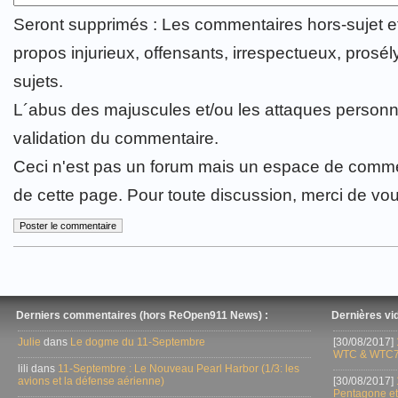
Seront supprimés : Les commentaires hors-sujet 
propos injurieux, offensants, irrespectueux, prosély
sujets.
L´abus des majuscules et/ou les attaques personn
validation du commentaire.
Ceci n'est pas un forum mais un espace de comme
de cette page. Pour toute discussion, merci de vo
Derniers commentaires (hors ReOpen911 News) :
Dernières vid
Julie
dans
Le dogme du 11-Septembre
[30/08/2017]
WTC & WTC7
lili dans
11-Septembre : Le Nouveau Pearl Harbor (1/3: les
avions et la défense aérienne)
[30/08/2017]
Pentagone et