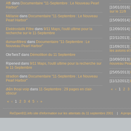
Affi
dans
Documentaire "11-Septembre : Le Nouveau Pearl
Harbor"
[10/01/2016]
sur le 11/9
Mélanie
dans
Documentaire "11-Septembre : Le Nouveau
Pearl Harbor"
[15/09/2014]
Elektrostatik Filtre
dans
9/11 Maps, l'outil ultime pour la
[12/09/2014]
recherche sur le 11-Septembre
[22/11/2013]
dumanfiltresi
dans
Documentaire "11-Septembre : Le
Nouveau Pearl Harbor"
[11/09/2013]
les avions et
OleTwisT dans
Démolition du 11 Septembre
[10/09/2013]
Ripenest dans
9/11 Maps, l'outil ultime pour la recherche sur
nouveau Pear
le 11-Septembre
[25/05/2013]
stradion
dans
Documentaire "11-Septembre : Le Nouveau
Pearl Harbor"
[11/12/2012]
điện thoại voip
dans
11-Septembre : 29 pages en clair-
«
‹
1
2
3
obscur
«
‹
1
2
3
4
5
›
»
ReOpen911.info site d’information sur les attentats du 11 septembre 2001
|
A prop