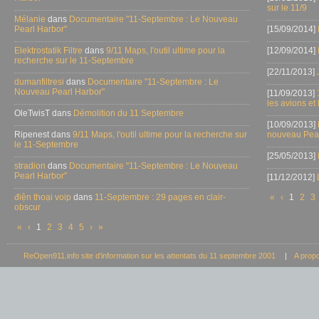
sur le 11/9
Mélanie
dans
Documentaire "11-Septembre : Le Nouveau
Pearl Harbor"
[15/09/2014]
Elektrostatik Filtre
dans
9/11 Maps, l'outil ultime pour la
[12/09/2014]
recherche sur le 11-Septembre
[22/11/2013]
dumanfiltresi
dans
Documentaire "11-Septembre : Le
Nouveau Pearl Harbor"
[11/09/2013]
les avions et
OleTwisT dans
Démolition du 11 Septembre
[10/09/2013]
Ripenest dans
9/11 Maps, l'outil ultime pour la recherche sur
nouveau Pear
le 11-Septembre
[25/05/2013]
stradion
dans
Documentaire "11-Septembre : Le Nouveau
Pearl Harbor"
[11/12/2012]
điện thoại voip
dans
11-Septembre : 29 pages en clair-
«
‹
1
2
3
obscur
«
‹
1
2
3
4
5
›
»
ReOpen911.info site d’information sur les attentats du 11 septembre 2001
|
A prop