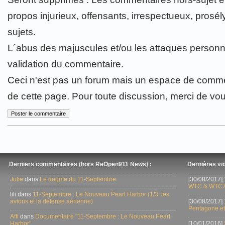
propos injurieux, offensants, irrespectueux, prosély
sujets.
L´abus des majuscules et/ou les attaques personn
validation du commentaire.
Ceci n'est pas un forum mais un espace de comme
de cette page. Pour toute discussion, merci de vo
Derniers commentaires (hors ReOpen911 News) :
Dernières vid
Julie
dans
Le dogme du 11-Septembre
[30/08/2017]
WTC & WTC7
lili dans
11-Septembre : Le Nouveau Pearl Harbor (1/3: les
avions et la défense aérienne)
[30/08/2017]
Pentagone et
Affi
dans
Documentaire "11-Septembre : Le Nouveau Pearl
Harbor"
[10/01/2016]