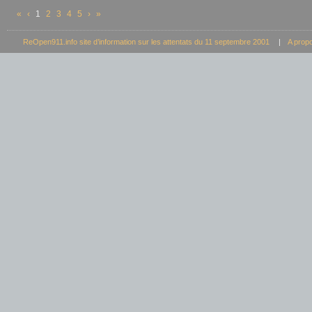
«
‹
1
2
3
4
5
›
»
ReOpen911.info site d’information sur les attentats du 11 septembre 2001
|
A prop