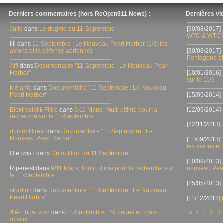
Derniers commentaires (hors ReOpen911 News) :
Dernières vid
Julie
dans
Le dogme du 11-Septembre
[30/08/2017]
WTC & WTC7
lili dans
11-Septembre : Le Nouveau Pearl Harbor (1/3: les
avions et la défense aérienne)
[30/08/2017]
Pentagone et
Affi
dans
Documentaire "11-Septembre : Le Nouveau Pearl
Harbor"
[10/01/2016]
sur le 11/9
Mélanie
dans
Documentaire "11-Septembre : Le Nouveau
Pearl Harbor"
[15/09/2014]
Elektrostatik Filtre
dans
9/11 Maps, l'outil ultime pour la
[12/09/2014]
recherche sur le 11-Septembre
[22/11/2013]
dumanfiltresi
dans
Documentaire "11-Septembre : Le
Nouveau Pearl Harbor"
[11/09/2013]
les avions et
OleTwisT dans
Démolition du 11 Septembre
[10/09/2013]
Ripenest dans
9/11 Maps, l'outil ultime pour la recherche sur
nouveau Pear
le 11-Septembre
[25/05/2013]
stradion
dans
Documentaire "11-Septembre : Le Nouveau
Pearl Harbor"
[11/12/2012]
điện thoại voip
dans
11-Septembre : 29 pages en clair-
«
‹
1
2
3
obscur