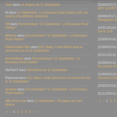
Julie
dans
Le dogme du 11-Septembre
[30/08/2017]
WTC & WTC7
lili dans
11-Septembre : Le Nouveau Pearl Harbor (1/3: les
avions et la défense aérienne)
[30/08/2017]
Pentagone et
Affi
dans
Documentaire "11-Septembre : Le Nouveau Pearl
Harbor"
[10/01/2016]
sur le 11/9
Mélanie
dans
Documentaire "11-Septembre : Le Nouveau
Pearl Harbor"
[15/09/2014]
Elektrostatik Filtre
dans
9/11 Maps, l'outil ultime pour la
[12/09/2014]
recherche sur le 11-Septembre
[22/11/2013]
dumanfiltresi
dans
Documentaire "11-Septembre : Le
Nouveau Pearl Harbor"
[11/09/2013]
les avions et
OleTwisT dans
Démolition du 11 Septembre
[10/09/2013]
Ripenest dans
9/11 Maps, l'outil ultime pour la recherche sur
nouveau Pear
le 11-Septembre
[25/05/2013]
stradion
dans
Documentaire "11-Septembre : Le Nouveau
Pearl Harbor"
[11/12/2012]
điện thoại voip
dans
11-Septembre : 29 pages en clair-
«
‹
1
2
3
obscur
«
‹
1
2
3
4
5
›
»