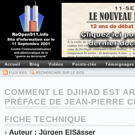
Accueil
Blog
Vidéos
Points-clés
Témoignages
FLUX RSS
RECHERCHER SUR LE SITE
COMMENT LE DJIHAD EST A
PRÉFACE DE JEAN-PIERRE 
FICHE TECHNIQUE
›
Auteur : Jürgen ElSässer