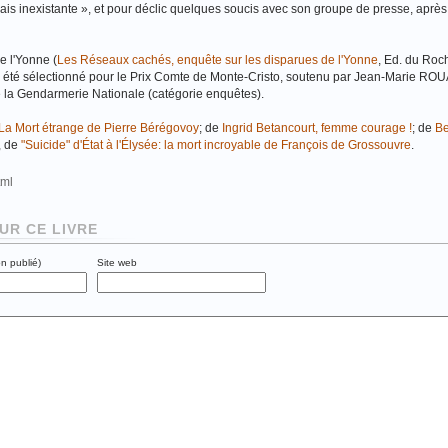
ais inexistante », et pour déclic quelques soucis avec son groupe de presse, après
e l'Yonne (
Les Réseaux cachés, enquête sur les disparues de l'Yonne
, Ed. du Roch
utre été sélectionné pour le Prix Comte de Monte-Cristo, soutenu par Jean-Marie RO
 de la Gendarmerie Nationale (catégorie enquêtes).
La Mort étrange de Pierre Bérégovoy
; de
Ingrid Betancourt, femme courage !
; de
Be
, de
"Suicide" d'État à l'Élysée: la mort incroyable de François de Grossouvre
.
html
UR CE LIVRE
on publié)
Site web