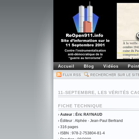
Accueil
Blog
Vidéos
Poin
FLUX RSS
RECHERCHER SUR LE SIT
11-SEPTEMBRE, LES VÉRITÉS C
FICHE TECHNIQUE
›
Auteur : Éric RAYNAUD
› Éditeur : Alphée - Jean-Paul Bertrand
› 316 pages
› ISBN : 978-2-753804-81-4