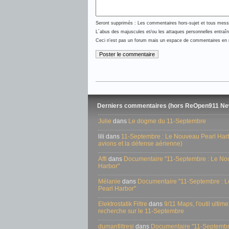
Seront supprimés : Les commentaires hors-sujet et tous messag
L´abus des majuscules et/ou les attaques personnelles entraî
Ceci n'est pas un forum mais un espace de commentaires en ra
Derniers commentaires (hors ReOpen911 Ne
Julie
dans
Le dogme du 11-Septembre
lili dans
11-Septembre : Le Nouveau Pearl Harbo
avions et la défense aérienne)
Affi
dans
Documentaire "11-Septembre : Le No
Harbor"
Mélanie
dans
Documentaire "11-Septembre : 
Pearl Harbor"
Elektrostatik Filtre
dans
9/11 Maps, l'outil ultime
recherche sur le 11-Septembre
dumanfiltresi
dans
Documentaire "11-Septembr