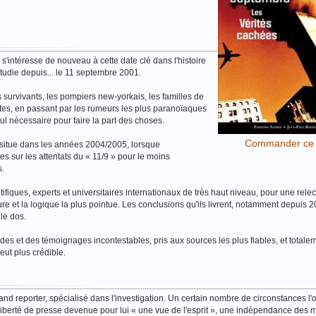
intéresse de nouveau à cette date clé dans l'histoire
tudie depuis... le 11 septembre 2001.
survivants, les pompiers new-yorkais, les familles de
ntes, en passant par les rumeurs les plus paranoïaques
ecul nécessaire pour faire la part des choses.
Commander ce l
 situe dans les années 2004/2005, lorsque
tes sur les attentats du « 11/9 » pour le moins
s.
entifiques, experts et universitaires internationaux de très haut niveau, pour une rele
e et la logique la plus pointue. Les conclusions qu'ils livrent, notamment depuis 2
 le dos.
études et des témoignages incontestables, pris aux sources les plus fiables, et totale
peut plus crédible.
d reporter, spécialisé dans l'investigation. Un certain nombre de circonstances l'o
 liberté de presse devenue pour lui « une vue de l'esprit », une indépendance des 