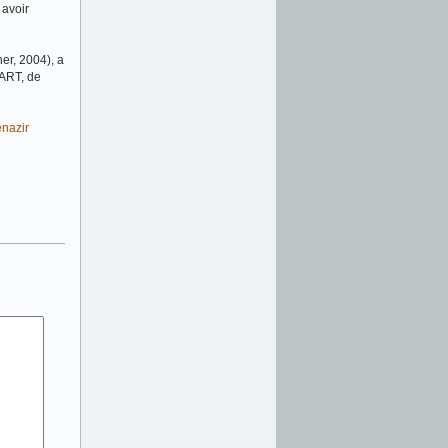
 avoir
er, 2004), a
UART, de
nazir