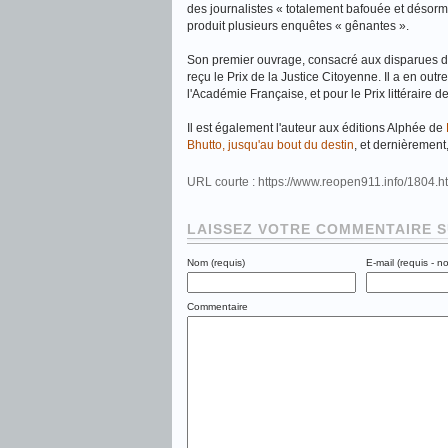
des journalistes « totalement bafouée et désorm
produit plusieurs enquêtes « gênantes ».
Son premier ouvrage, consacré aux disparues d
reçu le Prix de la Justice Citoyenne. Il a en o
l'Académie Française, et pour le Prix littéraire
Il est également l'auteur aux éditions Alphée de
Bhutto, jusqu'au bout du destin
, et dernièrement
URL courte : https://www.reopen911.info/1804.
LAISSEZ VOTRE COMMENTAIRE S
Nom (requis)
E-mail (requis - n
Commentaire