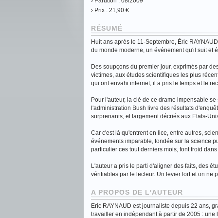
› Parution : 08/2009
› Prix : 21,90 €
RÉSUMÉ
Huit ans après le 11-Septembre, Éric RAYNAUD s'
du monde moderne, un événement qu'il suit et é
Des soupçons du premier jour, exprimés par des 
victimes, aux études scientifiques les plus réce
qui ont envahi internet, il a pris le temps et le r
Pour l'auteur, la clé de ce drame impensable se
l'administration Bush livre des résultats d'enquê
surprenants, et largement décriés aux Etats-Uni
Car c'est là qu'entrent en lice, entre autres, sci
événements imparable, fondée sur la science pur
particulier ces tout derniers mois, font froid dans
L'auteur a pris le parti d'aligner des faits, des 
vérifiables par le lecteur. Un levier fort et on ne 
A PROPOS DE L'AUTEUR
Eric RAYNAUD est journaliste depuis 22 ans, gran
travailler en indépendant à partir de 2005 : une