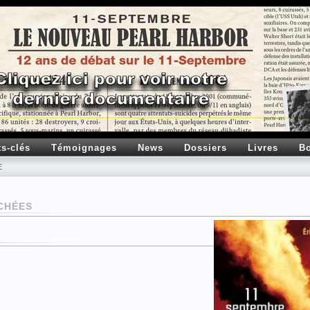
ts-clés
Témoignages
News
Dossiers
Livres
Bo
E
ACHÉES