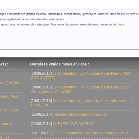
es contenant des propos injurieux, offensants, irrespectueux, prosélytes, racistes, antisémites et hors su
neront également la non validation du commentaire.
pport avec le contenu de cette page. Pour toute discussion, merci de vous rendre sur le
forum
.
ws) :
Dernières vidéos mises en ligne :
[30/08/2017]
11-Septembre : Le Nouveau Pearl Harbor (3/3:
WTC & WTC7)
r (1/3: les
[30/08/2017]
11-Septembre : Le Nouveau Pearl Harbor (2/3:
Pentagone et Vol UA93)
uveau Pearl
[10/01/2016]
Samuel Laurent, journaliste au Monde, affabule
sur le 11/9
Le Nouveau
[15/09/2014]
Interview de Massimo Mazzucco
 pour la
[12/09/2014]
IN THEIR OWN WORDS
[22/11/2013]
JFK : le combat de Jim Garrison pour la vérité
e : Le