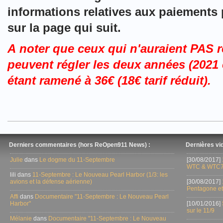
informations relatives aux paiements
sur la page qui suit.
A noter que ceux qui n'auraient PAS r
peuvent régler les deux années (2021 e
étant ramené à 36
€
(18
€ tarif réduit)
.
Derniers commentaires (hors ReOpen911 News) :
Dernières vid
Julie
dans
Le dogme du 11-Septembre
[30/08/2017]
WTC & WTC7
lili dans
11-Septembre : Le Nouveau Pearl Harbor (1/3: les
avions et la défense aérienne)
[30/08/2017]
Pentagone et
Affi
dans
Documentaire "11-Septembre : Le Nouveau Pearl
Harbor"
[10/01/2016]
sur le 11/9
Mélanie
dans
Documentaire "11-Septembre : Le Nouveau