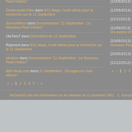
Pearl Harbor"
[15/09/2014]
Elektrostatik Filtre
dans
9/11 Maps, l'outil ultime pour la
[12/09/2014]
recherche sur le 11-Septembre
[22/11/2013]
dumanfiltresi
dans
Documentaire "11-Septembre : Le
Nouveau Pearl Harbor"
[11/09/2013]
les avions et
OleTwisT dans
Démolition du 11 Septembre
[10/09/2013]
Ripenest dans
9/11 Maps, l'outil ultime pour la recherche sur
nouveau Pear
le 11-Septembre
[25/05/2013]
stradion
dans
Documentaire "11-Septembre : Le Nouveau
Pearl Harbor"
[11/12/2012]
điện thoại voip
dans
11-Septembre : 29 pages en clair-
«
‹
1
2
3
obscur
«
‹
1
2
3
4
5
›
»
ReOpen911.info site d’information sur les attentats du 11 septembre 2001
|
A prop