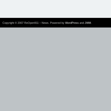
Copyright © 2007 ReOpen911 – News. Powered by
WordPress
and
JWM
.